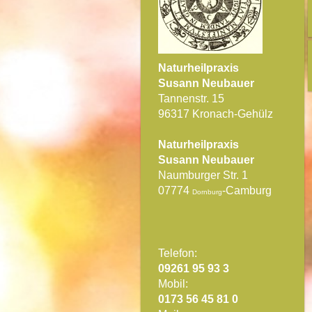
Naturheilpraxis
Susann Neubauer
Tannenstr. 15
96317 Kronach-Gehülz
Naturheilpraxis
Susann Neubauer
Naumburger Str. 1
07774
-Camburg
Dornburg
Telefon:
09261 95 93 3
Mobil:
0173 56 45 81 0