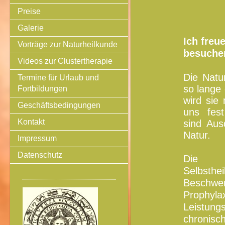
Preise
Galerie
Ich freu
Vorträge zur Naturheilkunde
besuche
Videos zur Clustertherapie
Die Natu
Termine für Urlaub und
so lange
Fortbildungen
wird sie
Geschäftsbedingungen
uns fest
Kontakt
sind Aus
Natur.
Impressum
Datenschutz
Die N
Selbsthe
Beschwe
Prophyl
Leistun
chronisc