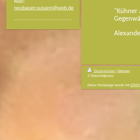
Mail:
neubauer.susann@web.de
"Kühner 
Gegenwär
Alexand
Druckversion
|
Sitemap
© Naturheilpraxis
Diese Homepage wurde mit
IONOS