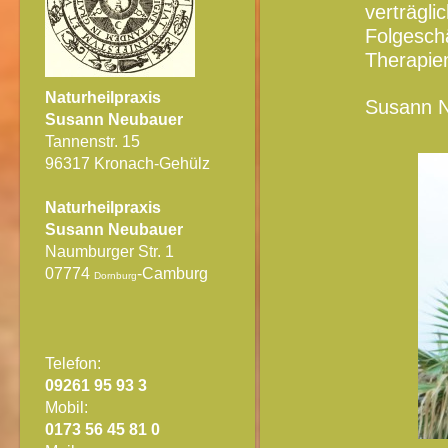
verträgl
Folgesc
Therapien
Naturheilpraxis
Susann 
Susann Neubauer
Tannenstr. 15
96317 Kronach-Gehülz
Naturheilpraxis
Susann Neubauer
Naumburger Str. 1
07774
-Camburg
Dornburg
Telefon:
09261 95 93 3
Mobil:
0173 56 45 81 0