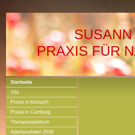
SUSANN
PRAXIS FÜR 
Startseite
Vita
Praxis in Kronach
Praxis in Camburg
Therapiespektrum
Aderlassdaten 2026